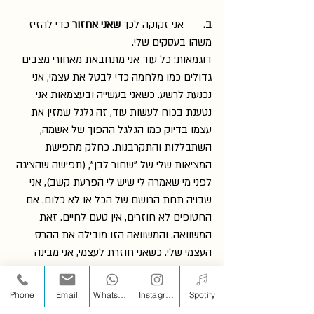
ב. 
      אני זקוקה לכך 
שאני אחזור
 כדי להזיז 
משהו בעסקים שלי.
דוגמאות: כל עוד אני מתחבאת מאחורי מצבים 
גדולים כמו מלחמה כדי לבטל את עצמי, אני 
נכנעת לרשע. כשאני בעשייה ובעצמאות אני 
נטענת בכוח לעשות עוד, זה גלגל שמזין את 
עצמו בדיוק כמו הגלגל ההפוך של אשמה, 
השתבללות והתקרבנות. כחלק מתפישת 
המציאות שלי של "שחור לבן", (תפישה שהציגה 
לפני מי שאמרה לי שיש לי הפרעת קשב), אני 
שבויה תחת הרושם של הכל או לא כלום. אם 
החטופים לא חוזרים, אין טעם לחיים. זאת 
המשוואה. והמשוואה הזו מובילה את ההרס 
העצמי שלי. כשאני חוזרת לעצמי, אני מבינה 
שיש לי כח להלחם, להיאבק למען מה שחשוב 
לי, ואני לא חייבת מיד לשקוע לתוך "אין טעם 
Phone
Email
WhatsApp
Instagram
Spotify
לחיים". כאישה מאמינה אני יכולה לקרא שוב את 