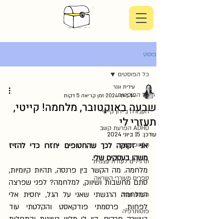
פוסט
כל הפוסטים
עידית וגנר
כל הפוסטים
14 ביוני 2024
זמן קריאה 5 דקות
שבעה באוקטובר, מלחמה! קייטי,
העבודה ביירון קייטי
תעזרי לי
ADHD הפרעת קשב
עודכן:
15 ביוני 2024
הו'אופונופונו
אני זקוקה לכך שהחטופים יחזרו כדי להזיז 
משהו בעסקים שלי.
תרגילים לעזרה עצמית
מלחמה. מה הקשר בין פרנסה, תהיות קיומיות, 
ספרים מעוררי השראה
סתם מחשבות ושיווק, למלחמה? לפני שפרצה 
המלחמה הרגשתי שאני על הגל, יחסית אלי 
הכרת תודה
לפחות. פרסמתי פודקאסט והקלטתי עוד 
פוטותרפיה