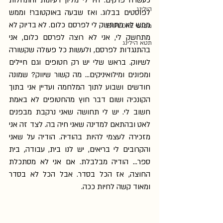
כעשרה פרקים. היו לי מליון רעיונות והתחלות 
הילינג
לפוסטים בבלוג. ואז שבעה באוקטובר! וממש 
ממש לא מתחשק לי לפרסם כלום. לא בדיוק לא 
מפגשי EXPLORE
מתחשק לי, אני לא רוצה לפרסם כלום, אני 
תטא הילינג
בהתנגדות לפרסם, ולעשות כל פעולה שקשורה 
לשיווק. בראש שלי יש רק חטופים וגם חיילים 
ומפונים ומילואיניקים... מה קשור שיווק? שמונה 
חודשים ושבוע לתוך המלחמה ועדיין אני בתוך 
הקונכיה ושום דבר חוץ מהחטופים לא באמת 
חשוב לי. יש לי תחושה שאני נרקבת מבפנים 
לאט ובהתאם למדינה שאני חיה בה. לצד זה אני 
מזכירה לעצמי להיות בהודיה. הודיה על שאני 
והקרובים לי בריאים, יש לנו בית, עבודה, בית 
ספר... הודיה מבלבלת. אם אני לא מסתכלת 
החוצה, אז הכל בסדר. אבל הכל לא בסדר 
ומאוד קשה לחיות ככה. 