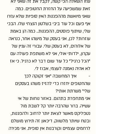
שזו השאלה הכי קשה, לקבל את זה שאני לא 
זאת שמשפיעה על החזרת החטופים. כמה 
שאני מיואשת מההפגנות האין סופיות שלא עזרו 
אף פעם וכל עוד ביבי בשלטון הנצחי שלו. הבכי 
שלי, שיתוף פוסטים, ההפגנות.. כמה הן באמת 
עוזרות? לכן, אני בעסק של מישהו אחר, כנראה 
של אלוהים, לא בעסק שלי. עבורי זה עניין של 
עקרון, ילדותי אולי, אני לא משתפת פעולה עם 
"הכל כרגיל" כל עוד שום דבר לא כרגיל. כי אז 
לא אהיה נאמנה לעצמי, אבוז לי.
-          איך המחשבה "אני זקוקה לכך 
שהחטופים יחזרו כדי להזיז משהו בעסקים 
שלי" משרתת אותי?
אני מתחפרת בתהום. באזור נוחות של אי 
עשייה. ברור שהרבה יותר קל לשבת מול 
נטפליקס מאשר לצאת יותר לרחוב ולהפגנות, 
ובטח שיותר מלשווק. דיכאון זה תירוץ מושלם 
לרחמים עצמיים וקורבנות אין סופית. אני מכירה 