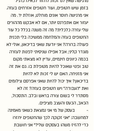
מרגישה שאין לנו זכות לחזור לכאילו כרגיל 
בזמן שיש חטופים, ועוד חטופים אזרחים בעזה. 
אני מרגישה חוסר אונים מוחלט, אוזלת יד. מה 
יעזור אם אתפרנס יותר, אם לא אבקש מההורים 
שלי עזרה כלכלית? מה זה משנה בכלל כל עוד 
החטופים בעזה והמלחמה ממשיכה בלי תכנית 
פעולה ברורה? אני יודעת שאני בדיכאון, אולי לא 
מוגדר קליני, אבל אפילו שניסיתי לפנות לעזרה 
בכמה כיוונים חינמיים, עדיין לא מצאתי מקום 
טוב ופנוי שאוכל להיות מטופלת בו. גם את זה 
אני מזניחה. האם יש לי זכות לא להיות 
בדיכאון? איך יכול להיות שאני אפרסם צילומים 
ואת "העבודה" ויש חטופים בעזה? זה לא 
מסתדר לי בשום צורה בראש ובלב. התסכול, 
הכאב, הכעס והעצב מציפים.
-          בעסק של מי אני נמצאת כשאני מאמינה 
למחשבה: "אני זקוקה לכך שהחטופים יחזרו 
כדי להזיז משהו בעסקים שלי?" אני חושבת 