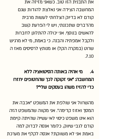
את התבנית הזו טוב. כשאני מזיזה את 
המחשבה הצידה אני נאלצת להודות שגם 
קודם לא בדיוק הצלחתי לעשות מרבית 
מהדברים שתכננתי, ויש לי הפרעת קשב 
להאשים בנוסף. אני יכולה להתלונן לחברות 
ולקבל אמפתיה והבנה. כי באמת, מי לא מרגיש 
שרוט (במקרה הקל) או מנותץ לרסיסים מאז ה 
7.10.
4.      מי אהיה באותה הסיטואציה ללא 
המחשבה: "אני זקוקה לכך שהחטופים יחזרו 
כדי להזיז משהו בעסקים שלי"?
מהשרוול אני שולפת את המשפט "אכבה את 
המסך ואזוז קדימה". אני מקווה שהמשפט הזה 
הוא אינו משפט כיסוי לאי עשייה שהייתה קיימת 
קודם לגבי שיווק. כלומר אנסה לבדוק למה 
באמת אני לא משווקת? אנסה לקלף את מערכת 