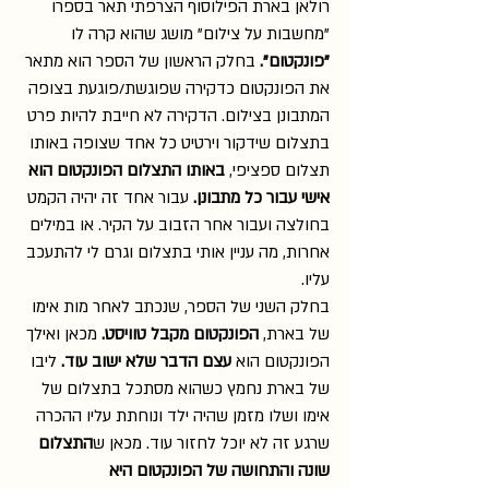
רולאן בארת הפילוסוף הצרפתי תאר בספרו 
"מחשבות על צילום" מושג שהוא קרה לו 
"פונקטום". 
בחלק הראשון של הספר הוא מתאר 
את הפונקטום כדקירה שפוגשת/פוגעת בצופה 
המתבונן בצילום. הדקירה לא חייבת להיות פרט 
בתצלום שידקור וירטיט כל אחד שצופה באותו 
תצלום ספציפי, 
באותו התצלום הפונקטום הוא 
אישי עבור כל מתבונן.
 עבור אחד זה יהיה הקמט 
בחולצה ועבור אחר הזבוב על הקיר. או במילים 
אחרות, מה עניין אותי בתצלום וגרם לי להתעכב 
עליו.
בחלק השני של הספר, שנכתב לאחר מות אימו 
של בארת, 
הפונקטום מקבל טוויסט.
 מכאן ואילך 
הפונקטום הוא 
עצם הדבר שלא ישוב עוד.
 ליבו 
של בארת נחמץ כשהוא מסתכל בתצלום של 
אימו ושלו מזמן שהיה ילד ונוחתת עליו ההכרה 
שרגע זה לא יוכל לחזור עוד. מכאן ש
התצלום 
שונה והתחושה של הפונקטום היא 