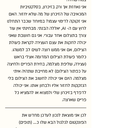
אני נאחזת אך ורק בזיכרון, בסלקטיביות 
המכאיבה של הזיכרון של מה שלא יחזור. האם 
אני זקוקה לדימוי עצמו? במיוחד שכבר התחלנו 
לרוץ עם ה- AI, יאללה הבנתי. מבחינתי אין עוד 
צורך בתצלום אחד עבורי. אני גם חושבת שאני 
יכולה לחקות את עצם העצירה לקראת פעולת 
הצילום, אם אני ממש רוצה לשים לב למשהו. 
כלומר פעולת הצילום המדומה אצלי בראש 
(עצירה, שליפת מצלמה, בחירת הפריים ולחיצה 
על כפתור הצילום) לא מחייבת שתהיה איתי 
מצלמה. היום אני יכולה לחשוב את הצילום בלי 
הנזקקות לחזור אליו ולבחון אותו. אני יכולה 
לדפדף בזיכרון שלי ולמצוא או להמציא כל 
פריים שארצה. 
לכן אני מוצאת לנכון לעדכן מחדש את 
הפונקטום לגלגול הבא שלו כ.... (תופים) 