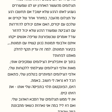
תצלומים מהעשור האחרון יש לנו שמעוררים 
געגוע לאתו הרגע שלא ישוב? אם תחשבו רגע 
על תצלום מהעבר, במיוחד אחד של יקירים או 
שלכם עם יקירים, האם אתם יכולים להזדהות 
עם הצביטה שמעורר הרגע שלא יכול לחזור 
עוד? אומרים שכשפורצת שריפה אנשים ייקחו 
איתם אלבומי תמונות (כונן קשיח עם תמונות..., 
בקיצור תמונות). למה זה עדיין תקף לחלק 
מאתנו לפחות?
בתוך ים אינפלציית הצילומים שמקיפים אותי, 
מאות אלפי הצילומים שצילמתי ללקוחות שלי, 
אלפי הצילומים המיותרים בטלפון שלי, פתאום 
הכל לא נראה לי חשוב. באמת.
היום, הפונקטום תלוי בתפיסה שלי אותו - את 
היותו קיים. 
אין לי ממש תצלומים של הסבא האהוב שלי. 
ואם היו לי? במה אני נאחזת כשאני מתבוננת 
במה שהיה?