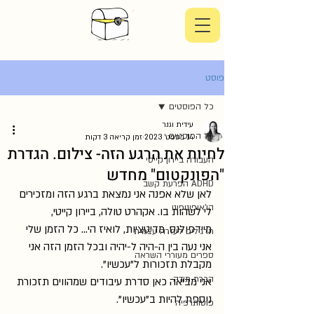
פוסט
כל הפוסטים
עידית וגנר
כל הפוסטים
14 בספט׳ 2023
זמן קריאה 3 דקות
לחיות את הרגע הזה- צילום. הגדרת
העבודה ביירון קייטי
"הפונקטום" מחדש
ADHD הפרעת קשב
לאן שלא אפנה אני נמצאת ברגע הזה ומזכירים 
הו'אופונופונו
לי לשהות בו. אקהרט טולה, ביירון קייטי, 
מיידפולנס, מדיטציות, לואיז הי... כל הזמן שלי 
תרגילים לעזרה עצמית
אני נעה בין ה-היה ל-יהיה ובכל הזמן הזה אני 
ספרים מעוררי השראה
מקבלת תזכורות ל"עכשיו". 
הכרת תודה
אני מביאה כאן סדרת עיבודים שמהווים תזכורת 
נוספת להיות ב"עכשיו".
פוטותרפיה