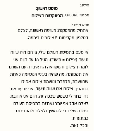
הילינג
פוסט ראשון:
מפגשי EXPLORE
הפונקטום בצילום
תטא הילינג
אתחיל מהמסקנה: משימה ראשונה, לצלם 
בטלפון מקסימום 5 צילומים ביממה.
אי פעם בתפיסת העולם שלי, צילום היה שווה 
תיעוד (צילום = תיעוד). מגיל 16 עד היום אני 
לומדת צילום והמשוואה הזו איבדה עם השנים 
את תקפותה, מה שהיה בעיניי אקסיומה כאחת 
שחושבת, מלמדת ונושמת צילום אפילו 
התהפך. 
צילום אינו שווה תיעוד
. אני יודעת את 
זה, ברור לי כשמש שככה זה. היום אני אוהבת 
לצלם אבל אני יותר נאחזת בתפיסת העולם 
הישנה שלי כדי להמשיך ולצלם ולהתפרנס 
כמתעדת. 
ובכל זאת.