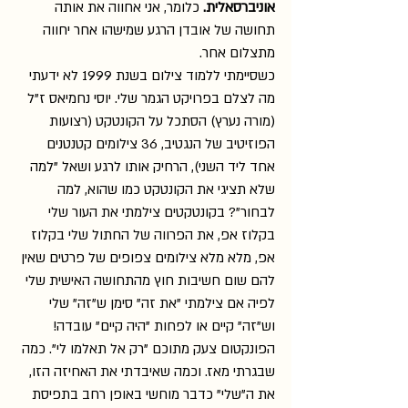
אוניברסאלית. 
כלומר, אני אחווה את אותה 
תחושה של אובדן הרגע שמישהו אחר יחווה 
מתצלום אחר.
כשסיימתי ללמוד צילום בשנת 1999 לא ידעתי 
מה לצלם בפרויקט הגמר שלי. יוסי נחמיאס ז"ל 
(מורה נערץ) הסתכל על הקונטקט (רצועות 
הפוזיטיב של הנגטיב, 36 צילומים קטנטנים 
אחד ליד השני), הרחיק אותו לרגע ושאל "למה 
שלא תציגי את הקונטקט כמו שהוא, למה 
לבחור"? בקונטקטים צילמתי את העור שלי 
בקלוז אפ, את הפרווה של החתול שלי בקלוז 
אפ, מלא מלא צילומים צפופים של פרטים שאין 
להם שום חשיבות חוץ מהתחושה האישית שלי 
לפיה אם צילמתי "את זה" סימן ש"זה" שלי 
וש"זה" קיים או לפחות "היה קיים" עובדה! 
הפונקטום צעק מתוכם "רק אל תאלמו לי". כמה 
שבגרתי מאז. וכמה שאיבדתי את האחיזה הזו, 
את ה"שלי" כדבר מוחשי באופן רחב בתפיסת 