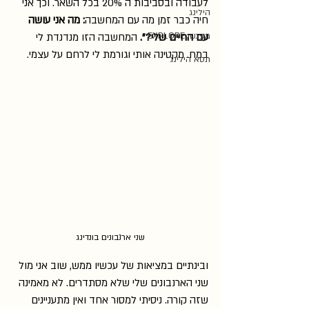
לעבודה ובסביבות ה 20% בכל השאר. וכך אני 
הילינג
חיה כבר זמן מה עם המחשבה
: מה אני עושה 
מפגשי EXPLORE
עם החיים שלי?".
 המחשבה הזו מנדנדת לי 
במח. מקטינה אותי וגורמת לי לרחם על עצמי.
תטא הילינג
שני ארנבונים בונדינג
ובינתיים במציאות של עכשיו ממש, שוב אני מול 
שני הארנבונים שלי שלא מסתדרים. לא מאמינה 
שזה קורה. ניסיתי למסור אחד ואין מתעניינים 