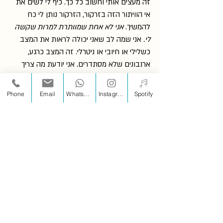
זה מעצים אותי וחשוב כל כך. כיף לי לשים את 
אי הוויתור הזה בזרקור, הזרקור נותן לי כח 
להמשיך. 
אני לא אחת שמוותרת למרות שקשה 
לי.
 אני שמה לב שאני יכולה לראות את המצב 
כשלילי או חיובי או ניטרלי. זה המצב כרגע, 
ארנבונים שלא מסתדרים. אני יודעת מה צריך 
לעשות איתם. אין קשר לכל מה שאני רוצה 
לעשות בגדול בעולם, כרגע הם מולי, הם 
Phone
Email
WhatsApp
Instagram
Spotify
באחריותי והם צריכים את תשומת הלב שלי. 
ואני, אני, אני בוחרת להעניק להם אותה בשמחה 
בלי להרגיש שהם לקחו ממני משהו. הם ככה 
וזהו.
האמת שלא ציפיתי לזה. עכשיו אני יכולה לראות 
איך יש הרבה דברים שאני רוצה לעשות ביום יום 
ואני לא עושה אותם רק כי אני מגדילה בזכוכית 
מגדלת את מה שלא נורמלי בתהליך הזה. והרי 
אני, שלא כל כך חשוב לי להיות נורמלית, 