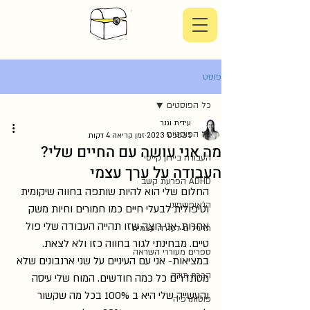
פוסט
כל הפוסטים
עידית וגנר
כל הפוסטים
1 בספט׳ 2023
זמן קריאה 4 דקות
מה אני עושה עם החיים שלי?
העבודה ביירון קייטי
העבודה על ערך עצמי
ADHD הפרעת קשב
החלום שלי הוא להיות שותפה בחווה שיקומית 
הו'אופונופונו
וטיפולית לבעלי חיים כמו חמורים וחיות משק 
אחרות. אני רוצה שזו תהייה העבודה שלי פול 
תרגילים לעזרה עצמית
טיים. מבחינתי לגור בחווה כזו ולא לצאת. 
ספרים מעוררי השראה
במציאות- אני עם העיניים על שני ארנבונים שלא 
הכרת תודה
מסתדרים כל כמה חודשים. המוח שלי עיסה 
והעשייה שלי היא ב 100% בכל מה שקשור 
פוטותרפיה