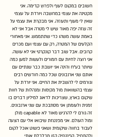
חשובים במקום לעוף ולפרוץ קדימה. אני 
מקטינה את עצמי במחשבה ויורדת על עצמי 
שאין לי מעוף ותעוזה. אני מבקרת את עצמי על 
זה שזה יפה מאוד שיש לי מטרה אבל אני לא 
באמת עושה משהו כדי שתתממש. אני מאחורי 
הקלעים של המטרה, רק עם עצמי ועם מכרים 
קרובים. אבל שוב דבר קונקרטי אני לא עושה. 
אני רוצה לחיות עם חמורים ולעשות למען כמה 
שיותר בע"ח והינה אני יושבת כבר שנתיים עם 
אותם שני ארנבונים שכל כמה חודשים רבים 
וגורמים לי להשבית את החיים. אני יורדת על 
עצמי בהשוואות מול מקימות ומנהלות של חוות 
שיקום בארץ, שצריכות לדאוג למיליון דברים בו 
זמנית ולעומתן אני מסתבכת עם שני ארנבונים. 
זה גורם לי להרגיש מאוד לא capable מולן 
ומול העולם. אני מפנטזת שיבואו אלי עם הצעה 
לעבוד בחווה שיקומית ושאני פשוט אוכל לקום 
ולהתחיל. הפנטזיה הזו מבלבלת אותי 