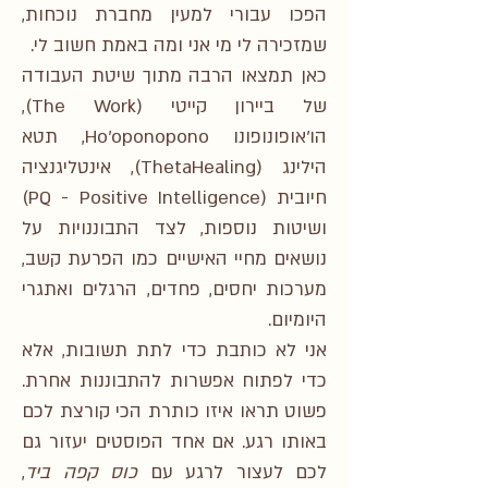
הפכו עבורי למעין מחברת נוכחות,
שמזכירה לי מי אני ומה באמת חשוב לי.
כאן תמצאו הרבה מתוך שיטת העבודה
של ביירון קייטי (The Work),
הו'אופונופונו Ho'oponopono, תטא
הילינג (ThetaHealing), אינטליגנציה
חיובית (PQ - Positive Intelligence)
ושיטות נוספות, לצד התבוננויות על
נושאים מחיי האישיים כמו הפרעת קשב,
מערכות יחסים, פחדים, הרגלים ואתגרי
היומיום.
אני לא כותבת כדי לתת תשובות, אלא
כדי לפתוח אפשרות להתבוננות אחרת.
פשוט תראו איזו כותרת הכי קורצת לכם
באותו רגע. אם אחד הפוסטים יעזור גם
לכם לעצור לרגע עם
כוס קפה ביד
,