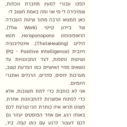
הפכו עבורי למעין מחברת נוכחות,
שמזכירה לי מי אני ומה באמת חשוב לי.
כאן תמצאו הרבה מתוך שיטת העבודה
של ביירון קייטי (The Work),
הו'אופונופונו Ho'oponopono, תטא
הילינג (ThetaHealing), אינטליגנציה
חיובית (PQ - Positive Intelligence)
ושיטות נוספות, לצד התבוננויות על
נושאים מחיי האישיים כמו הפרעת קשב,
מערכות יחסים, פחדים, הרגלים ואתגרי
היומיום.
אני לא כותבת כדי לתת תשובות, אלא
כדי לפתוח אפשרות להתבוננות אחרת.
פשוט תראו איזו כותרת הכי קורצת לכם
באותו רגע. אם אחד הפוסטים יעזור גם
לכם לעצור לרגע עם
כוס קפה ביד
,